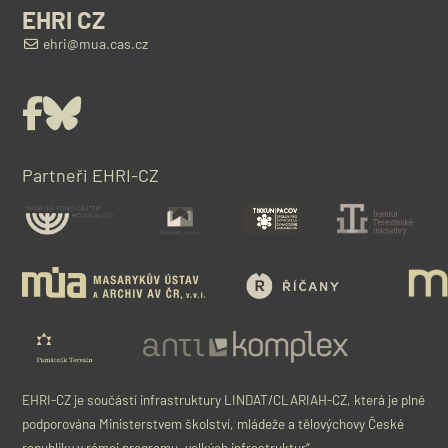
EHRI CZ
ehri@mua.cas.cz
Facebook
Bluesky
Partneři EHRI-CZ
EHRI-CZ je součástí infrastruktury LINDAT/CLARIAH-CZ, která je plně
podporována Ministerstvem školství, mládeže a tělovýchovy České
republiky v rámci programu „velkých infrastruktur“.