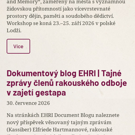
and Memory“, zaměřený na města s významnou
židovskou přítomností jako vícevrstevnaté
prostory dějin, paměti a soudobého dědictví.
Workshop se koná 23.–25. září 2026 v polské
Lodži.
Více
Dokumentový blog EHRI | Tajné
zprávy členů rakouského odboje
v zajetí gestapa
30. července 2026
Na stránkách EHRI Document Blogu naleznete
nový příspěvek věnovaný tajným zprávám
(Kassiber) Elfriede Hartmannové, rakouské