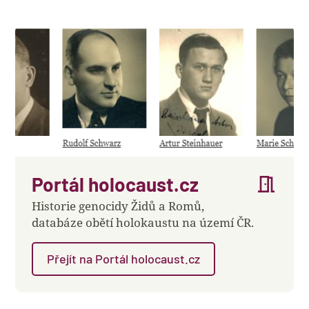
meeting_room
Portál holocaust.cz
Historie genocidy Židů a Romů,
databáze obětí holokaustu na území ČR.
Přejít na Portál holocaust.cz