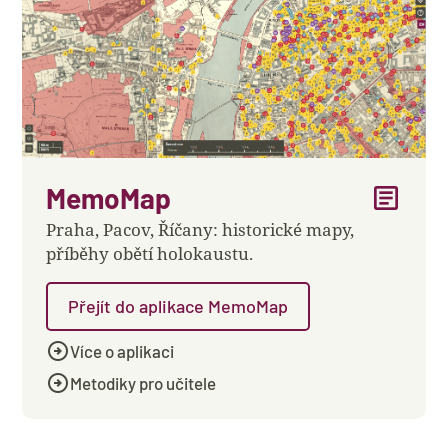
article
MemoMap
Praha, Pacov, Říčany: historické mapy,
příběhy obětí holokaustu.
Přejít do aplikace MemoMap
arrow_circle_right
Více o aplikaci
arrow_circle_right
Metodiky pro učitele