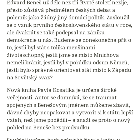
Edvard Beneš už déle než tři čtvrtě století nežije,
přesto zůstává předmětem českých debat a
polemik jako žádný jiný domácí politik. Zasloužil
se o vznik prvního československého státu v roce,
ale dvakrát se také podepsal na zániku
demokracie u nás. Budeme se donekonečna přít o
to, jestli byl stát s tolika menšinami
životaschopný, jestli jsme se místo Mnichova
neměli bránit, jestli byl v pořádku odsun Němců,
jestli bylo správné orientovat stát místo k Západu
na Sovětský svaz?
Nová kniha Pavla Kosatíka je určena široké
veřejnosti. Autor se domnívá, že se traumat
spojených s Benešovým jménem můžeme zbavit,
dávné chyby neopakovat a vytvořit si k státu lepší
vztah, než jsme podědili – a snaží se proto o nový
pohled na Beneše bez předsudků.
Součástí večera bude scénické čtení z knihy v