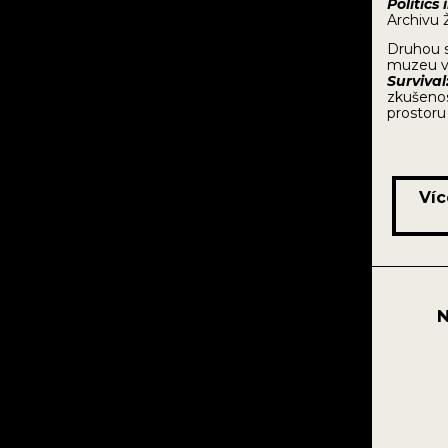
Politics
Archivu 
Druhou s
muzeu v 
Survival
zkušenos
prostoru 
Víc
N