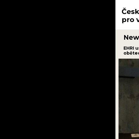
Česk
pro 
News
EHRI u
obětec