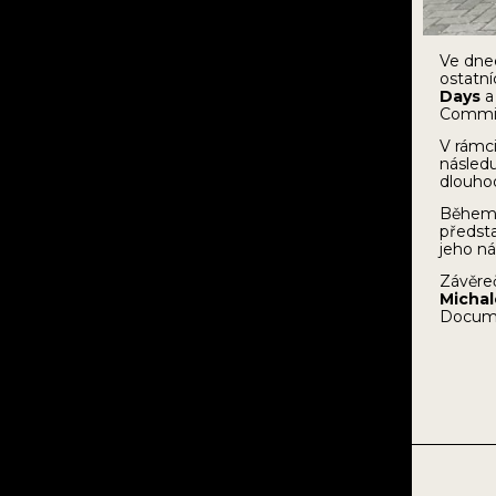
Ve dn
ostatn
Days
Commit
V rámc
následu
dlouhod
Během
předsta
jeho n
Závěre
Michal
Docume