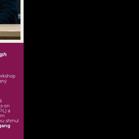
ugh
orkshop
daný
á
ds-on
PL) a
tím
ku shrnul
gang