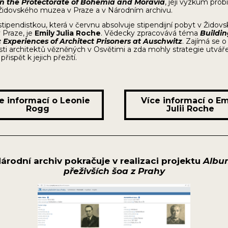
 in the Protectorate of Bohemia and Moravia
, její výzkum prob
Židovského muzea v Praze a v Národním archivu.
tipendistkou, která v červnu absolvuje stipendijní pobyt v Žido
Praze, je
Emily Julia Roche
. Vědecky zpracovává téma
Buildi
: Experiences of Architect Prisoners at Auschwitz
. Zajímá se o
ti architektů vězněných v Osvětimi a zda mohly strategie utvář
přispět k jejich přežití.
e informací o Leonie
Více informací o Em
Rogg
Julii Roche
árodní archiv pokračuje v realizaci projektu
Albu
přeživších šoa z Prahy