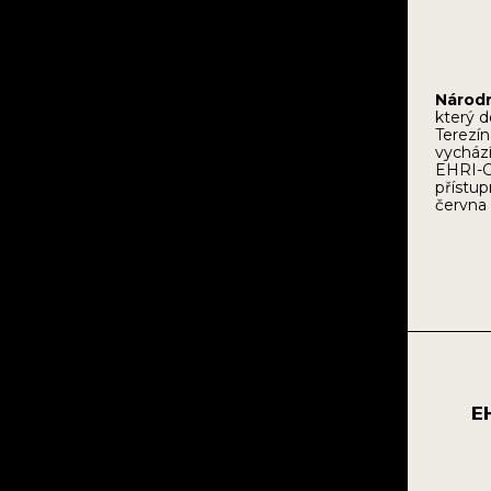
Národn
který 
Terezín
vychází
EHRI-C
přístu
června 
E