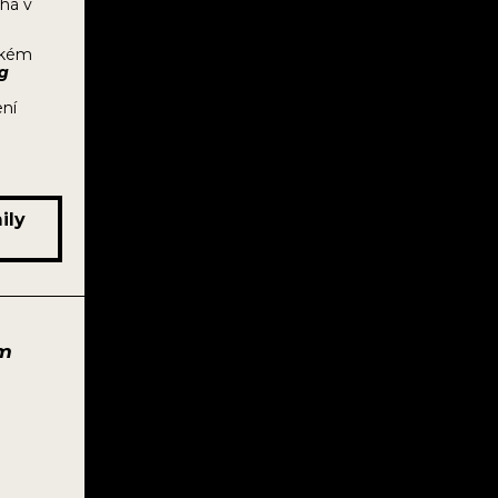
íhá v
vském
ng
ení
ily
m