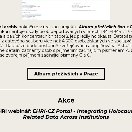
í archiv
pokračuje v realizaci projektu
Album přeživších šoa z 
dokumentuje osudy osob deportovaných v letech 1941–1944 z Pr
a a dalších koncentračních táborů, jež přežily holokaust. Databáz
 z datového souboru více než 4 500 osob, získaných ve spoluprác
Z. Databáze bude postupně zveřejňována a doplňována. Aktuáln
pné detailní záznamy osob s příjmením začínajícím písmenem A
se zveřejní příjmení začínající písmeny C a Č.
Album přeživších v Praze
Akce
HRI webinář:
EHRI-CZ Portal - Integrating Holocau
Related Data Across Institutions