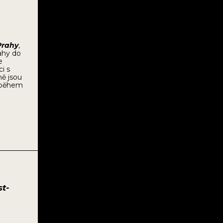
Prahy
,
ahy do
e
i s
ě jsou
, během
st-