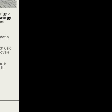
legy z
rategy
ors
 dat a
ch uzlů
tovala
ené
HRI