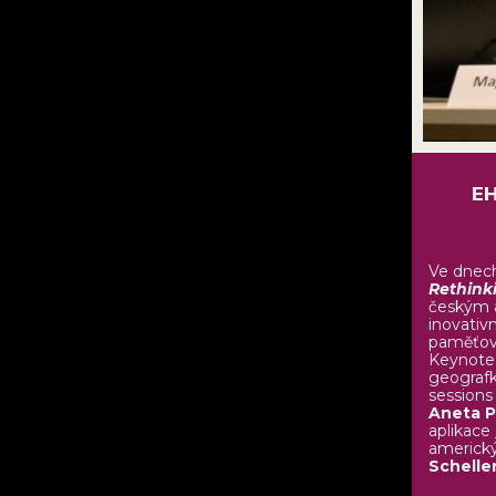
EH
Ve dnec
Rethink
českým a
inovativ
paměťový
Keynote
geografk
sessions
Aneta P
aplikace
americký
Schelle