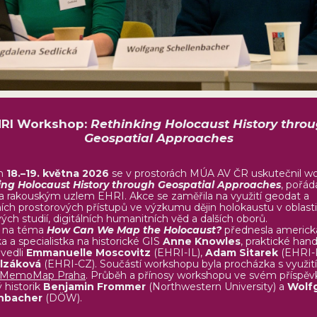
RI Workshop:
Rethinking Holocaust History thro
Geospatial Approaches
h
18.–19. května 2026
se v prostorách MÚA AV ČR uskutečnil w
ing Holocaust History through Geospatial Approaches
, pořá
 rakouským uzlem EHRI. Akce se zaměřila na využití geodat a
ních prostorových přístupů ve výzkumu dějin holokaustu v oblasti
ch studií, digitálních humanitních věd a dalších oborů.
 na téma
How Can We Map the Holocaust?
přednesla americk
a a specialistka na historické GIS
Anne Knowles
, praktické han
 vedli
Emmanuelle Moscovitz
(EHRI-IL),
Adam Sitarek
(EHRI-
lzáková
(EHRI-CZ). Součástí workshopu byla procházka s využi
MemoMap
Praha
. Průběh a přínosy workshopu ve svém příspěv
 historik
Benjamin Frommer
(Northwestern University) a
Wolf
nbacher
(DÖW).