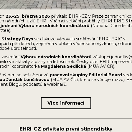
ech
23.–25. března 2026
přivítalo EHRI-CZ v Praze zahraniční ko
ích národních uzlů EHRI. V rámci setkání proběhly EHRI-ERIC
St
a
jednání Výboru národních koordinátorů
(National Coordinat
tee).
i
Strategy Days
se diskuze věnovala směřování EHRI-ERIC v
jících pěti letech, zejména v oblasti vědeckého výzkumu, sdílení
obé udržitelnosti.
 zasedání
Výboru národních koordinátorů
zástupci jednotlivý
vili své aktivity a plány na letošní rok. Český uzel EHRI reprezen
árodní koordinátorka
Magdalena Sedlická
(MÚA AV ČR).
čný den se sešli členové
pracovní skupiny Editorial Board
ved
ou Jandák Lônčíkovou
(MÚA AV ČR), která se věnuje rozvoji E
nt Blogu, podcastů a webinářů.
Více informací
EHRI-CZ přivítalo první
stipendistky