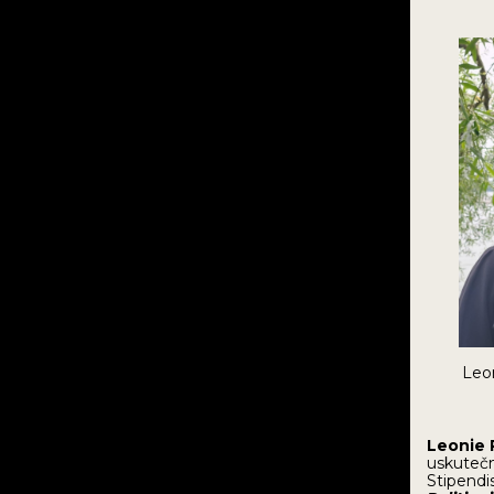
Leoni
Leonie
uskutečn
Stipendi