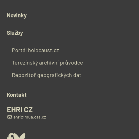
Novinky
Služby
Portál holocaust.cz
Terezínský archivní průvodce
Repozitoř geografických dat
Kontakt
EHRI CZ
ehri@mua.cas.cz
Facebook
Bluesky