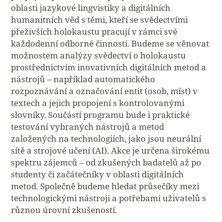
oblasti jazykové lingvistiky a digitálních
humanitních věd s těmi, kteří se svědectvími
přeživších holokaustu pracují v rámci své
každodenní odborné činnosti. Budeme se věnovat
možnostem analýzy svědectví o holokaustu
prostřednictvím inovativních digitálních metod a
nástrojů – například automatického
rozpoznávání a označování entit (osob, míst) v
textech a jejich propojení s kontrolovanými
slovníky. Součástí programu bude i praktické
testování vybraných nástrojů a metod
založených na technologiích, jako jsou neurální
sítě a strojové učení (AI). Akce je určena širokému
spektru zájemců – od zkušených badatelů až po
studenty či začátečníky v oblasti digitálních
metod. Společně budeme hledat průsečíky mezi
technologickými nástroji a potřebami uživatelů s
různou úrovní zkušeností.